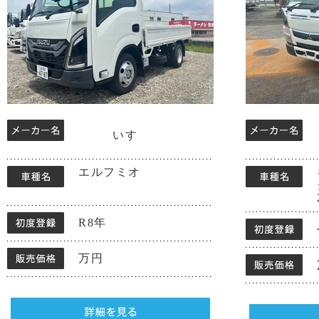
いすゞ
エルフミオ
R8年
万円