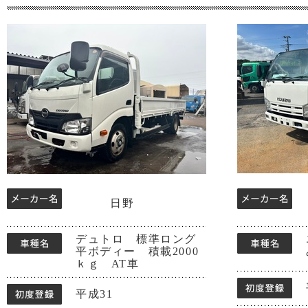
日野
デュトロ 標準ロング
平ボディー 積載2000
ｋｇ AT車
平成31