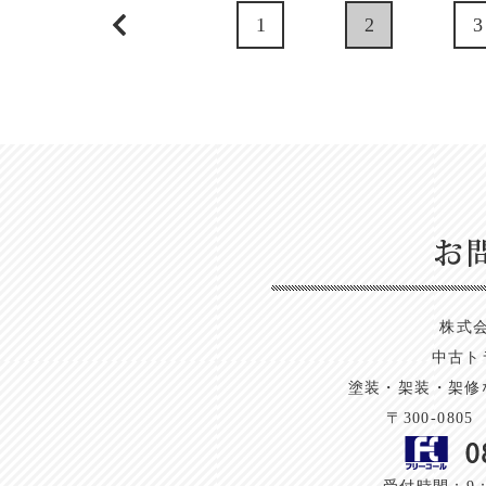
1
2
3
株式
中古ト
塗装・架装・架修
〒300-080